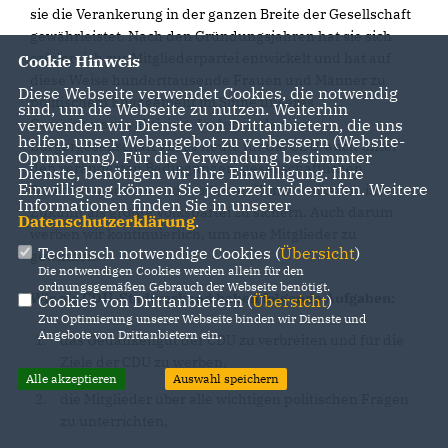
sie die Verankerung in der ganzen Breite der Gesellschaft
gewährleistet. Nach den Gründungsjahren hat sie sich
erfolgreich zur Mitgliederpartei entwickelt und hat auf
Cookie Hinweis
diese Weise hunderttausende Frauen und Männer zu
Diese Webseite verwendet Cookies, die notwendig
politischem Engagement im Sinne unseres
sind, um die Webseite zu nutzen. Weiterhin
Gemeinwesens aktiviert. In der modernen
verwenden wir Dienste von Drittanbietern, die uns
helfen, unser Webangebot zu verbessern (Website-
Bürgergesellschaft gilt es heute für die CDU, auch unter
Optmierung). Für die Verwendung bestimmter
den veränderten Bedingungen, gesellschaftlichen
Dienste, benötigen wir Ihre Einwilligung. Ihre
Einwilligung können Sie jederzeit widerrufen. Weitere
Strukturwandelns und moderner Kommunikation ihre
Informationen finden Sie in unserer
Zukunft als größte Volkspartei zu sichern. Auch darum
Datenschutzerklärung
.
werben wir kontinuierlich, um neue Mitglieder zu
Technisch notwendige Cookies (
Übersicht
)
gewinnen.
Die notwendigen Cookies werden allein für den
ordnungsgemäßen Gebrauch der Webseite benötigt.
Wir als CDU-Stadtverband haben folgende Aufgaben:
Cookies von Drittanbietern (
Übersicht
)
Zur Optimierung unserer Webseite binden wir Dienste und
Angebote von Drittanbietern ein.
das Gedankengut der CDU zu verbreiten und für die
Ziele der CDU zu werben,
Alle akzeptieren
Auswahl speichern
die Mitglieder über alle wichtigen politischen Fragen
zu unterrichten,