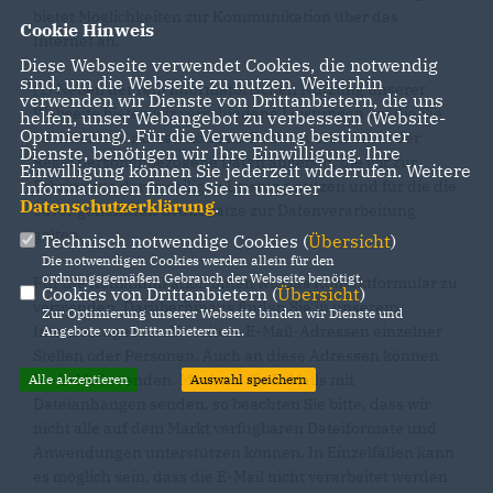
bietet Möglichkeiten zur Kommunikation über das
Cookie Hinweis
Internet an.
Diese Webseite verwendet Cookies, die notwendig
sind, um die Webseite zu nutzen. Weiterhin
(1) Neben der rein informatorischen Nutzung unserer
verwenden wir Dienste von Drittanbietern, die uns
Webseite bieten wir verschiedene Leistungen an, die Sie
helfen, unser Webangebot zu verbessern (Website-
Optmierung). Für die Verwendung bestimmter
bei Interesse nutzen können. Dazu müssen Sie in der
Dienste, benötigen wir Ihre Einwilligung. Ihre
Regel personenbezogene Daten angeben, die wir zur
Einwilligung können Sie jederzeit widerrufen. Weitere
Erbringung der jeweiligen Leistung nutzen und für die die
Informationen finden Sie in unserer
Datenschutzerklärung
.
zuvor genannten Grundsätze zur Datenverarbeitung
gelten.
Technisch notwendige Cookies (
Übersicht
)
Die notwendigen Cookies werden allein für den
ordnungsgemäßen Gebrauch der Webseite benötigt.
Für die Kommunikation bitten wir das Kontaktformular zu
Cookies von Drittanbietern (
Übersicht
)
verwenden. Darüberhinaus finden Sie in unserem
Zur Optimierung unserer Webseite binden wir Dienste und
Internetangebot u.U. weitere E-Mail-Adressen einzelner
Angebote von Drittanbietern ein.
Stellen oder Personen. Auch an diese Adressen können
Sie E-Mails senden. Möchten Sie E-Mails mit
Alle akzeptieren
Auswahl speichern
Dateianhängen senden, so beachten Sie bitte, dass wir
nicht alle auf dem Markt verfügbaren Dateiformate und
Anwendungen unterstützen können. In Einzelfällen kann
es möglich sein, dass die E-Mail nicht verarbeitet werden