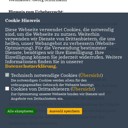
Hinweis zum Urheberrecht:
Cookie Hinweis
Bei dem Inhalt unserer Internetseiten handelt es sich um
Diese Webseite verwendet Cookies, die notwendig
urheberrechtlich geschützte Werke. Wir gestatten die
sind, um die Webseite zu nutzen. Weiterhin
Übernahme von Texten in Datenbestände, die
verwenden wir Dienste von Drittanbietern, die uns
ausschließlich für den privaten Gebrauch eines Nutzers
helfen, unser Webangebot zu verbessern (Website-
Optmierung). Für die Verwendung bestimmter
bestimmt sind. Die Übernahme und Nutzung der Daten zu
Dienste, benötigen wir Ihre Einwilligung. Ihre
anderen Zwecken bedarf der schriftlichen Zustimmung.
Einwilligung können Sie jederzeit widerrufen. Weitere
Informationen finden Sie in unserer
Datenschutzerklärung
.
Hinweis zur Haftung
Technisch notwendige Cookies (
Übersicht
)
Im Rahmen unseres Dienstes werden auch Links zu
Die notwendigen Cookies werden allein für den
ordnungsgemäßen Gebrauch der Webseite benötigt.
Internetinhalten anderer Anbieter bereitgestellt. Auf den
Cookies von Drittanbietern (
Übersicht
)
Inhalt dieser Seiten haben wir keinen Einfluss; für den
Zur Optimierung unserer Webseite binden wir Dienste und
Inhalt ist ausschließlich der Betreiber der anderen
Angebote von Drittanbietern ein.
Website verantwortlich. Trotz der Überprüfung der Inhalte
im gesetzlich gebotenen Rahmen müssen wir daher jede
Alle akzeptieren
Auswahl speichern
Verantwortung für den Inhalt dieser Links bzw. der
verlinkten Seite ablehnen.